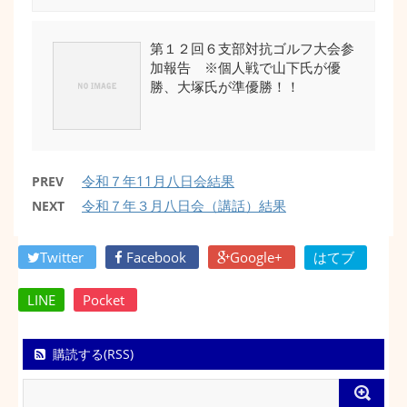
第１２回６支部対抗ゴルフ大会参
加報告 ※個人戦で山下氏が優
勝、大塚氏が準優勝！！
令和７年11月八日会結果
PREV
令和７年３月八日会（講話）結果
NEXT
Twitter
Facebook
Google+
はてブ
LINE
Pocket
購読する(RSS)