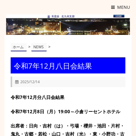
MENU
>
>
ホーム
NEWS
令和7年12月八日会結果
2025/12/14
令和7年12月分八日会結果
令和7年12月8日（月）19:00～
小倉リーセントホテル
出席者：日向・吉村（は）・弓場・櫻井・池田・片村・
鬼丸・古郷・
若松・山口・吉村（光）・東・
小野功・古